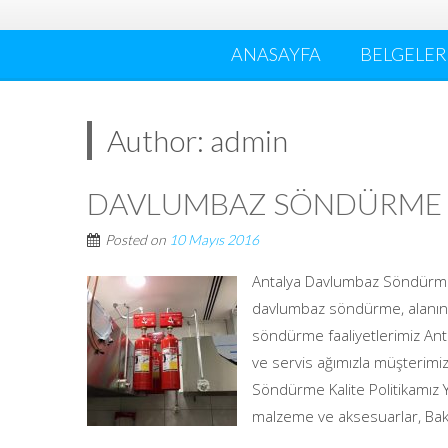
ANASAYFA
BELGELER
Author:
admin
DAVLUMBAZ SÖNDÜRME 
Posted on
10 Mayıs 2016
Antalya Davlumbaz Söndürme
davlumbaz söndürme, alanında
söndürme faaliyetlerimiz Ant
ve servis ağımızla müşterim
Söndürme Kalite Politikamız 
malzeme ve aksesuarlar, Bak