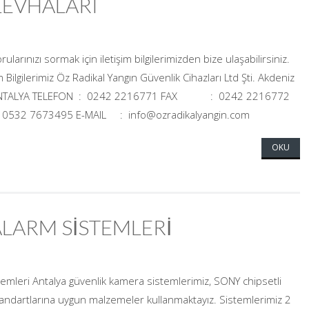
LEVHALARI
larınızı sormak için iletişim bilgilerimizden bize ulaşabilirsiniz.
 Bilgilerimiz Öz Radikal Yangın Güvenlik Cihazları Ltd Şti. Akdeniz
55 ANTALYA TELEFON : 0242 2216771 FAX : 0242 2216772
532 7673495 E-MAIL : info@ozradikalyangin.com
OKU
ALARM SİSTEMLERİ
emleri Antalya güvenlik kamera sistemlerimiz, SONY chipsetli
tandartlarına uygun malzemeler kullanmaktayız. Sistemlerimiz 2