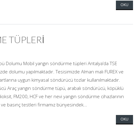
OKU
E TÜPLERİ
ü Dolumu Mobil yangın söndürme tüpleri Antalya’da TSE
izde dolumu yapılmaktadır. Tesisimizde Alman malı FUREX ve
tlarına uygun kimyasal söndürücü tozlar kullanılmaktadır.
ücü Araç yangın söndürme tüpü, arabalı söndürücü, köpüklü
dioksit, FM200, HCF ve her nevi yangın söndürme cihazlarının
 ve basınç testleri firmamız bünyesindek...
OKU