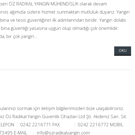
dan beri ÖZ RADİKAL YANGIN MÜHENDİSLİK olarak devam
ervis ağımızla sizlere hizmet sunmaktan mutluluk duyarız. Yangın
 bina ve tesis güvenliğinin ilk adımlarından biridir. Yangın dolabı
e bina güvenliği yasasına uygun olup olmadığı çok önemlidir.
 bir çok yangın...
OKU
arınızı sormak için iletişim bilgilerimizden bize ulaşabilirsiniz.
imiz Öz Radikal Yangın Güvenlik Cihazları Ltd Şti. Akdeniz San. Sit.
YA TELEFON : 0242 2216771 FAX : 0242 2216772 MOBİL
73495 E-MAIL : info@ozradikalyangin.com