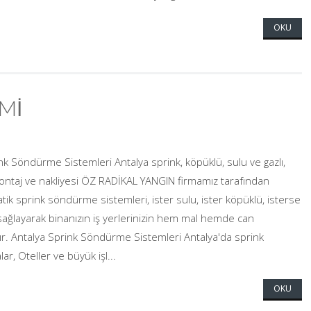
OKU
Mİ
k Söndürme Sistemleri Antalya sprink, köpüklü, sulu ve gazlı,
montaj ve nakliyesi ÖZ RADİKAL YANGIN firmamız tarafından
tik sprink söndürme sistemleri, ister sulu, ister köpüklü, isterse
 sağlayarak binanızın iş yerlerinizin hem mal hemde can
ır. Antalya Sprink Söndürme Sistemleri Antalya'da sprink
r, Oteller ve büyük işl...
OKU