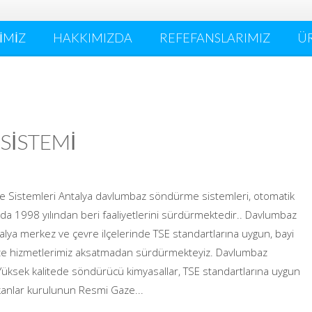
İMİZ
HAKKIMIZDA
REFEFANSLARIMIZ
Ü
SİSTEMİ
 Sistemleri Antalya davlumbaz söndürme sistemleri, otomatik
 1998 yılından beri faaliyetlerini sürdürmektedir.. Davlumbaz
alya merkez ve çevre ilçelerinde TSE standartlarına uygun, bayi
ize hizmetlerimiz aksatmadan sürdürmekteyiz. Davlumbaz
Yüksek kalitede söndürücü kimyasallar, TSE standartlarına uygun
anlar kurulunun Resmi Gaze...