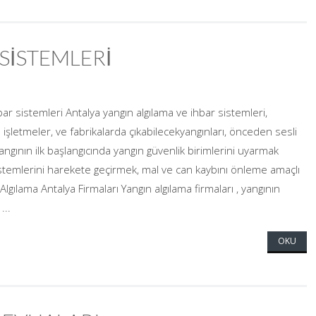
SİSTEMLERİ
bar sistemleri Antalya yangın algılama ve ihbar sistemleri,
klı işletmeler, ve fabrikalarda çıkabilecekyangınları, önceden sesli
yangının ilk başlangıcında yangın güvenlik birimlerini uyarmak
temlerini harekete geçirmek, mal ve can kaybını önleme amaçlı
Algılama Antalya Firmaları Yangın algılama firmaları , yangının
...
OKU