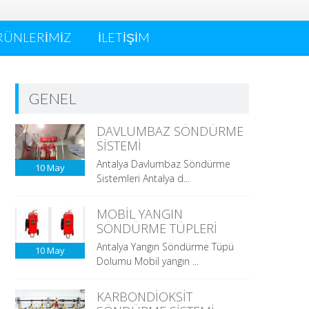
RÜNLERİMİZ
İLETİŞİM
GENEL
DAVLUMBAZ SÖNDÜRME
SİSTEMİ
Antalya Davlumbaz Söndürme
10
May
Sistemleri Antalya d...
MOBİL YANGIN
SÖNDÜRME TÜPLERİ
Antalya Yangın Söndürme Tüpü
10
May
Dolumu Mobil yangın ...
KARBONDİOKSİT