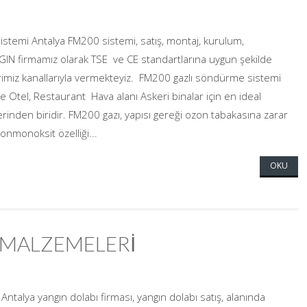
emi Antalya FM200 sistemi, satış, montaj, kurulum,
IN firmamız olarak TSE ve CE standartlarına uygun şekilde
erimiz kanallarıyla vermekteyiz. FM200 gazlı söndürme sistemi
de Otel, Restaurant Hava alanı Askeri binalar için en ideal
rinden biridir. FM200 gazı, yapısı gereği ozon tabakasına zarar
onmonoksit özelliği...
OKU
Ç MALZEMELERİ
Antalya yangın dolabı firması, yangın dolabı satış, alanında